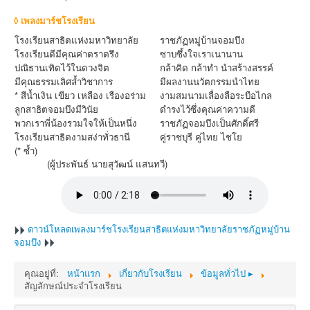
◊ เพลงมาร์ชโรงเรียน
โรงเรียนสาธิตแห่งมหาวิทยาลัย
ราชภัฏหมู่บ้านจอมบึง
โรงเรียนดีมีคุณค่าตราตรึง
ซาบซึ้งใจเราเนานาน
ปณิธานเทิดไว้ในดวงจิต
กล้าคิด กล้าทำ นำสร้างสรรค์
มีคุณธรรมเลิศล้ำวิชาการ
มีผลงานนวัตกรรมนำไทย
* สีน้ำเงิน เขียว เหลือง เรืองอร่าม
งามสมนามเลื่องลือระบือไกล
ลูกสาธิตจอมบึงมีวินัย
ดำรงไว้ซึ่งคุณค่าความดี
พวกเราพี่น้องรวมใจให้เป็นหนึ่ง
ราชภัฏจอมบึงเป็นศักดิ์ศรี
โรงเรียนสาธิตงามสง่าทั่วธานี
คู่ราชบุรี คู่ไทย ไชโย
(* ซ้ำ)
(ผู้ประพันธ์ นายสุวัฒน์ แสนทวี)
ดาวน์โหลดเพลงมาร์ชโรงเรียนสาธิตแห่งมหาวิทยาลัยราชภัฏหมู่บ้าน
จอมบึง
คุณอยู่ที่:
หน้าแรก
เกี่ยวกับโรงเรียน
ข้อมูลทั่วไป ▸
สัญลักษณ์ประจำโรงเรียน