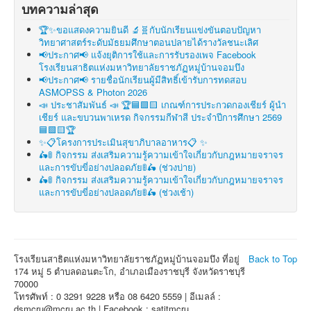
บทความล่าสุด
🏆✨ขอแสดงความยินดี 🔬🧬กับนักเรียนแข่งขันตอบปัญหา
วิทยาศาสตร์ระดับมัธยมศึกษาตอนปลายได้รางวัลชนะเลิศ
📢ประกาศ📢 แจ้งยุติการใช้และการรับรองเพจ Facebook
โรงเรียนสาธิตแห่งมหาวิทยาลัยราชภัฏหมู่บ้านจอมบึง
📢ประกาศ📢 รายชื่อนักเรียนผู้มีสิทธิ์เข้ารับการทดสอบ
ASMOPSS & Photon 2026
📣 ประชาสัมพันธ์ 📣 🏆🟦🟩🟨 เกณฑ์การประกวดกองเชียร์ ผู้นำ
เชียร์ และขบวนพาเหรด กิจกรรมกีฬาสี ประจำปีการศึกษา 2569
🟦🟩🟨🏆
✨📋โครงการประเมินสุขาภิบาลอาหาร📋 ✨
🛵🚦 กิจกรรม ส่งเสริมความรู้ความเข้าใจเกี่ยวกับกฎหมายจราจร
และการขับขี่อย่างปลอดภัย🚦🛵 (ช่วงบ่าย)
🛵🚦 กิจกรรม ส่งเสริมความรู้ความเข้าใจเกี่ยวกับกฎหมายจราจร
และการขับขี่อย่างปลอดภัย🚦🛵 (ช่วงเช้า)
โรงเรียนสาธิตแห่งมหาวิทยาลัยราชภัฏหมู่บ้านจอมบึง ที่อยู่
Back to Top
174 หมู่ 5 ตำบลดอนตะโก, อำเภอเมืองราชบุรี จังหวัดราชบุรี
70000
โทรศัพท์ : 0 3291 9228 หรือ 08 6420 5559 | อีเมลล์ :
dsmcru@mcru.ac.th | Facebook : satitmcru