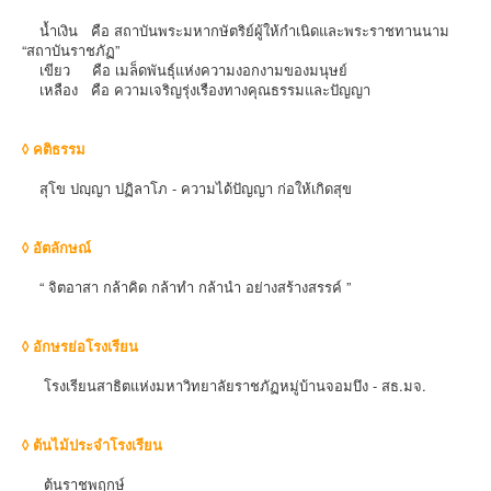
น้ำเงิน คือ สถาบันพระมหากษัตริย์ผู้ให้กำเนิดและพระราชทานนาม
“สถาบันราชภัฏ”
เขียว คือ เมล็ดพันธุ์แห่งความงอกงามของมนุษย์
เหลือง คือ ความเจริญรุ่งเรืองทางคุณธรรมและปัญญา
◊ คติธรรม
สุโข ปญฺญา ปฏิลาโภ - ความได้ปัญญา ก่อให้เกิดสุข
◊ อัตลักษณ์
“ จิตอาสา กล้าคิด กล้าทํา กล้านํา อย่างสร้างสรรค์ ”
◊ อักษรย่อโรงเรียน
โรงเรียนสาธิตแห่งมหาวิทยาลัยราชภัฏหมู่บ้านจอมบึง - สธ.มจ.
◊ ต้นไม้ประจำโรงเรียน
ต้นราชพฤกษ์