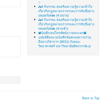
✨
🛵🚦 กิจกรรม ส่งเสริมความรู้ความเข้าใจ
เกี่ยวกับกฎหมายจราจรและการขับขี่อย่าง
ปลอดภัย🚦🛵 (ช่วงบ่าย)
🛵🚦 กิจกรรม ส่งเสริมความรู้ความเข้าใจ
เกี่ยวกับกฎหมายจราจรและการขับขี่อย่าง
ปลอดภัย🚦🛵 (ช่วงเช้า)
📽บันทึกเทปโทรทัศน์ถวายพระพร📽
🤝📝พิธีลงนามบันทึกข้อตกลงความร่วม
มือทางวิชาการ (MOU) กับคณะ
วิทยาศาสตร์ มหาวิทยาลัยศิลปากร📝🤝
Back to Top