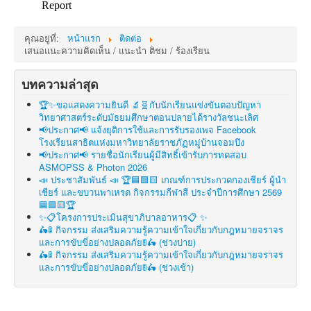
คุณอยู่ที่:
หน้าแรก
ติดต่อ
เสนอแนะความคิดเห็น / แนะนำ ติชม / ร้องเรียน
บทความล่าสุด
🏆✨ขอแสดงความยินดี 🔬🧬กับนักเรียนแข่งขันตอบปัญหา
วิทยาศาสตร์ระดับมัธยมศึกษาตอนปลายได้รางวัลชนะเลิศ
📢ประกาศ📢 แจ้งยุติการใช้และการรับรองเพจ Facebook
โรงเรียนสาธิตแห่งมหาวิทยาลัยราชภัฏหมู่บ้านจอมบึง
📢ประกาศ📢 รายชื่อนักเรียนผู้มีสิทธิ์เข้ารับการทดสอบ
ASMOPSS & Photon 2026
📣 ประชาสัมพันธ์ 📣 🏆🟦🟩🟨 เกณฑ์การประกวดกองเชียร์ ผู้นำ
เชียร์ และขบวนพาเหรด กิจกรรมกีฬาสี ประจำปีการศึกษา 2569
🟦🟩🟨🏆
✨📋โครงการประเมินสุขาภิบาลอาหาร📋 ✨
🛵🚦 กิจกรรม ส่งเสริมความรู้ความเข้าใจเกี่ยวกับกฎหมายจราจร
และการขับขี่อย่างปลอดภัย🚦🛵 (ช่วงบ่าย)
🛵🚦 กิจกรรม ส่งเสริมความรู้ความเข้าใจเกี่ยวกับกฎหมายจราจร
และการขับขี่อย่างปลอดภัย🚦🛵 (ช่วงเช้า)