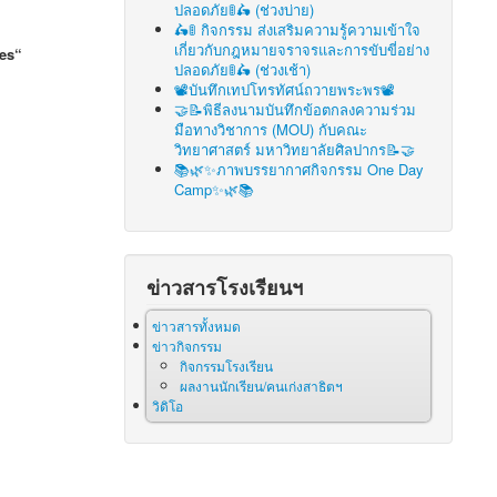
ปลอดภัย🚦🛵 (ช่วงบ่าย)
🛵🚦 กิจกรรม ส่งเสริมความรู้ความเข้าใจ
เกี่ยวกับกฎหมายจราจรและการขับขี่อย่าง
hes“
ปลอดภัย🚦🛵 (ช่วงเช้า)
📽บันทึกเทปโทรทัศน์ถวายพระพร📽
🤝📝พิธีลงนามบันทึกข้อตกลงความร่วม
มือทางวิชาการ (MOU) กับคณะ
วิทยาศาสตร์ มหาวิทยาลัยศิลปากร📝🤝
📚🌿✨ภาพบรรยากาศกิจกรรม One Day
Camp✨🌿📚
ข่าวสารโรงเรียนฯ
ข่าวสารทั้งหมด
ข่าวกิจกรรม
กิจกรรมโรงเรียน
ผลงานนักเรียน/คนเก่งสาธิตฯ
วิดิโอ