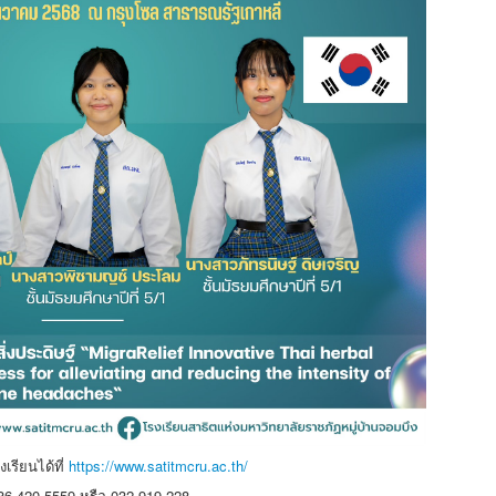
เรียนได้ที่
https://www.satitmcru.ac.th/
86-420-5559 หรือ 032-919-228