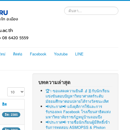
ค้นหา...
ใหม่
ติดต่อ
Facebook
Youtube
LINE
บทความล่าสุด
แสดง #
🏆✨ขอแสดงความยินดี 🔬🧬กับนักเรียน
แข่งขันตอบปัญหาวิทยาศาสตร์ระดับ
มัธยมศึกษาตอนปลายได้รางวัลชนะเลิศ
ฮิต
📢ประกาศ📢 แจ้งยุติการใช้และการ
รับรองเพจ Facebook โรงเรียนสาธิตแห่ง
ฮิต: 2385
มหาวิทยาลัยราชภัฏหมู่บ้านจอมบึง
📢ประกาศ📢 รายชื่อนักเรียนผู้มีสิทธิ์เข้า
รับการทดสอบ ASMOPSS & Photon
ฮิต: 2360