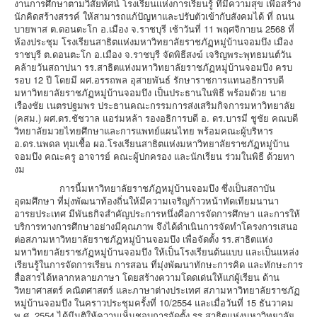
รับสมัครนักเรียนใหม่
งานการศึกษาตามวิสัยทัศน์ โรงเรียนแห่งการเรียนรู้ ที่มีความสุข เพื่อสร้าง
นักคิดสร้างสรรค์ ให้สามารถแก้ปัญหาและปรับตัวเข้ากับสังคมได้ ที่ ถนน
ติดต่อ
บายพาส ต.ดอนตะโก อ.เมือง จ.ราชบุรี เช้าวันที่ 11 พฤศจิกายน 2568 ที่
ห้องประชุม โรงเรียนสาธิตแห่งมหาวิทยาลัยราชภัฏหมู่บ้านจอมบึง เมือง
Facebook
ราชบุรี ต.ดอนตะโก อ.เมือง จ.ราชบุรี จัดพิธีสงฆ์ เจริญพระพุทธมนต์วัน
คล้ายวันสถาปนา รร.สาธิตแห่งมหาวิทยาลัยราชภัฏหมู่บ้านจอมบึง ครบ
Youtube
รอบ 12 ปี โดยมี ผศ.อรรถพล อุสายพันธ์ รักษาราชการแทนอธิการบดี
มหาวิทยาลัยราชภัฏหมู่บ้านจอมบึง เป็นประธานในพิธี พร้อมด้วย นาย
LINE
เรืองชัย เนตรปฐมพร ประธานคณะกรรมการส่งเสริมกิจการมหาวิทยาลัย
(คสม.) ผศ.ดร.ชัชวาล แอร่มหล้า รองอธิการบดี อ. ดร.บารมี ชูชัย คณบดี
ถาม-ตอบ(Q&A)
วิทยาลัยมวยไทยศึกษาและการแพทย์แผนไทย พร้อมคณะผู้บริหาร
อ.ดร.นพดล ทุมเชื้อ ผอ.โรงเรียนสาธิตแห่งมหาวิทยาลัยราชภัฏหมู่บ้าน
จอมบึง คณะครู อาจารย์ คณะผู้ปกครอง และนักเรียน ร่วมในพิธี ด้วยทา
งม
การนี้มหาวิทยาลัยราชภัฏหมู่บ้านจอมบึง ซึ่งเป็นสถาบัน
อุดมศึกษา ที่มุ่งพัฒนาท้องถิ่นให้มีความเจริญก้าวหน้าทัดเทียมนานา
อารยประเทศ มีพันธกิจสำคัญประการหนึ่งคือการจัดการศึกษา และการให้
บริการทางการศึกษาอย่างมีคุณภาพ จึงได้ดำเนินการจัดทำโครงการเสนอ
ต่อสภามหาวิทยาลัยราชภัฏหมู่บ้านจอมบึง เพื่อจัดตั้ง รร.สาธิตแห่ง
มหาวิทยาลัยราชภัฏหมู่บ้านจอมบึง ให้เป็นโรงเรียนต้นแบบ และเป็นแหล่ง
เรียนรู้ในการจัดการเรียน การสอน ที่มุ่งพัฒนาทักษะการคิด และทักษะการ
สื่อสารได้หลากหลายภาษา โดยสร้างความโดดเด่นให้แก่ผู้เรียน ด้าน
วิทยาศาสตร์ คณิตศาสตร์ และภาษาต่างประเทศ สภามหาวิทยาลัยราชภัฏ
หมู่บ้านจอมบึง ในคราวประชุมครั้งที่ 10/2554 และเมื่อวันที่ 15 ธันวาคม
พ.ศ. 2554 ได้มีมติให้ความเห็นชอบการจัดตั้ง รร.สาธิตแห่งมหาวิทยาลัย