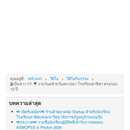
คุณอยู่ที่:
หน้าแรก
วิดิโอ
วิดิโอกิจกรรม
🎬เป็นข่าว !!!! 🎥 งานวันคล้ายวันสถาปนา โรงเรียนสาธิตฯ ครบรอบ
12 ปี
บทความล่าสุด
📢 เปิดรับสมัคร📢 ร้านค้าตลาดนัด Startup สำหรับนักเรียน
โรงเรียนสาธิตแห่งมหาวิทยาลัยราชภัฏหมู่บ้านจอมบึง
📢ประกาศ📢 รายชื่อนักเรียนผู้มีสิทธิ์เข้ารับการทดสอบ
ASMOPSS & Photon 2026