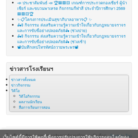
📣 ประชาสัมพันธ์ 📣 🏆🟦🟩🟨 เกณฑ์การประกวดกองเชียร์ ผู้นำ
เชียร์ และขบวนพาเหรด กิจกรรมกีฬาสี ประจำปีการศึกษา 2569
🟦🟩🟨🏆
✨📋โครงการประเมินสุขาภิบาลอาหาร📋 ✨
🛵🚦 กิจกรรม ส่งเสริมความรู้ความเข้าใจเกี่ยวกับกฎหมายจราจร
และการขับขี่อย่างปลอดภัย🚦🛵 (ช่วงบ่าย)
🛵🚦 กิจกรรม ส่งเสริมความรู้ความเข้าใจเกี่ยวกับกฎหมายจราจร
และการขับขี่อย่างปลอดภัย🚦🛵 (ช่วงเช้า)
📽บันทึกเทปโทรทัศน์ถวายพระพร📽
ข่าวสารโรงเรียนฯ
ข่าวสารทั้งหมด
ข่าวกิจกรรม
วิดิโอ
วิดิโอกิจกรรม
ผลงานนักเรียน
สื่อการเรียนการสอน
โรงเรียนสาธิตแห่งมหาวิทยาลัยราชภัฏหมู่บ้านจอมบึง ที่อยู่
Back to Top
เว็บไซต์นี้มีการใช้คุกกี้เพื่อการปรับปรุงการใช้บริการออนไลน์ของ