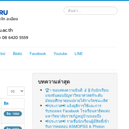
ค้นหา...
ใหม่
ติดต่อ
Facebook
Youtube
LINE
บทความล่าสุด
แสดง #
🏆✨ขอแสดงความยินดี 🔬🧬กับนักเรียน
แข่งขันตอบปัญหาวิทยาศาสตร์ระดับ
มัธยมศึกษาตอนปลายได้รางวัลชนะเลิศ
ฮิต
📢ประกาศ📢 แจ้งยุติการใช้และการ
รับรองเพจ Facebook โรงเรียนสาธิตแห่ง
ฮิต: 1960
มหาวิทยาลัยราชภัฏหมู่บ้านจอมบึง
📢ประกาศ📢 รายชื่อนักเรียนผู้มีสิทธิ์เข้า
รับการทดสอบ ASMOPSS & Photon
ฮิต: 2456