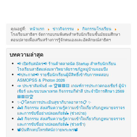
คุณอยู่ที่:
หน้าแรก
ข่าวกิจกรรม
กิจกรรมโรงเรียน
โรงเรียนสาธิตฯ จัดการอบรมพิเศษสำหรับนักเรียนชั้นมัธยมศึกษา
ตอนปลายเพื่อเสริมสร้างการรู้จักตนเองและอัตลักษณ์สาธิตฯ
บทความล่าสุด
📢 เปิดรับสมัคร📢 ร้านค้าตลาดนัด Startup สำหรับนักเรียน
โรงเรียนสาธิตแห่งมหาวิทยาลัยราชภัฏหมู่บ้านจอมบึง
📢ประกาศ📢 รายชื่อนักเรียนผู้มีสิทธิ์เข้ารับการทดสอบ
ASMOPSS & Photon 2026
📣 ประชาสัมพันธ์ 📣 🏆🟦🟩🟨 เกณฑ์การประกวดกองเชียร์ ผู้นำ
เชียร์ และขบวนพาเหรด กิจกรรมกีฬาสี ประจำปีการศึกษา 2569
🟦🟩🟨🏆
✨📋โครงการประเมินสุขาภิบาลอาหาร📋 ✨
🛵🚦 กิจกรรม ส่งเสริมความรู้ความเข้าใจเกี่ยวกับกฎหมายจราจร
และการขับขี่อย่างปลอดภัย🚦🛵 (ช่วงบ่าย)
🛵🚦 กิจกรรม ส่งเสริมความรู้ความเข้าใจเกี่ยวกับกฎหมายจราจร
และการขับขี่อย่างปลอดภัย🚦🛵 (ช่วงเช้า)
📽บันทึกเทปโทรทัศน์ถวายพระพร📽